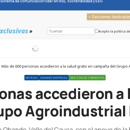
sistema de comunicación líder en RSE, Sostenibilidad y ESG
» Secciones dedicada
xclusivas
»
Acepto la política d
 Más de 600 personas accedieron a la salud gratis en campaña del Grupo Agr
NOTICIAS
GRANDES EMPRESAS
ODS 3 SALUD Y BIENESTAR
nas accedieron a l
po Agroindustrial R
de Obando, Valle del Cauca, con el apoyo de l