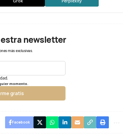
Grok
Perplexity
uestra newsletter
ones más exclusivas.
idad.
lquier momento.
irme gratis
Facebook