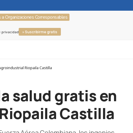
s a Organizaciones Corresponsables
» Suscribirme gratis
e privacidad
oindustrial Riopaila Castilla
a salud gratis en
iopaila Castilla
a Fuerza Aérea Colombiana, los ingenios