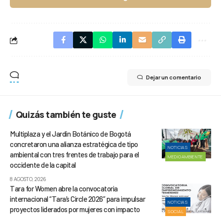
Dejar un comentario
Quizás también te guste
Multiplaza y el Jardín Botánico de Bogotá
concretaron una alianza estratégica de tipo
NOTICIAS
ambiental con tres frentes de trabajo para el
MEDIOAMBIENTE
occidente de la capital
8 AGOSTO, 2026
Tara for Women abre la convocatoria
internacional “Tara’s Circle 2026” para impulsar
NOTICIAS
proyectos liderados por mujeres con impacto
SOCIAL