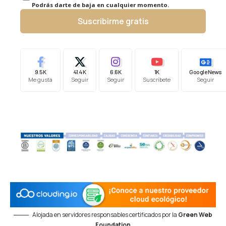
Podrás darte de baja en cualquier momento.
Suscribirme gratis
9.5K
41.4K
6.6K
1K
Google News
Me gusta
Seguir
Seguir
Suscríbete
Seguir
Alojada en servidores responsables certificados por la
Green Web
Foundation