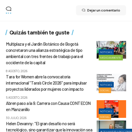
Dejar un comentario
Quizás también te guste
Multiplaza y el Jardín Botánico de Bogotá
concretaron una alianza estratégica de tipo
NOTICIAS
ambiental con tres frentes de trabajo para el
MEDIOAMBIENTE
occidente de la capital
8 AGOSTO, 2026
Tara for Women abre la convocatoria
internacional “Tara’s Circle 2026” para impulsar
NOTICIAS
proyectos liderados por mujeres con impacto
SOCIAL
5 AGOSTO, 2026
Abren paso a la 9. Carrera con Causa CONTECON
en Manzanillo
NOTICIAS
SOCIAL
30 JULIO, 2026
Helen Devanny: “El gran desafío no será
tecnológico, sino garantizar que la innovación sea
#20ANIVERSARIOCORR