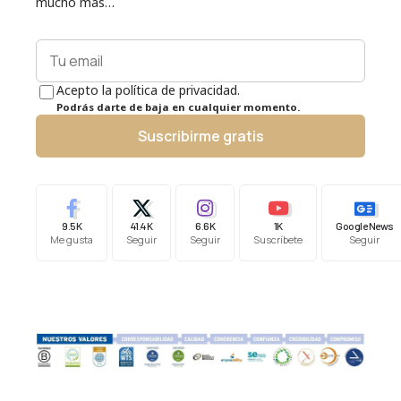
mucho más…
Acepto la política de privacidad.
Podrás darte de baja en cualquier momento.
Suscribirme gratis
9.5K
41.4K
6.6K
1K
Google News
Me gusta
Seguir
Seguir
Suscríbete
Seguir