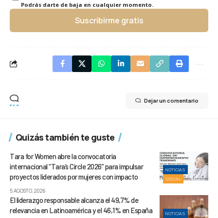
Podrás darte de baja en cualquier momento.
Suscribirme gratis
Dejar un comentario
Quizás también te guste
Tara for Women abre la convocatoria
internacional “Tara’s Circle 2026” para impulsar
NOTICIAS
proyectos liderados por mujeres con impacto
SOCIAL
5 AGOSTO, 2026
El liderazgo responsable alcanza el 49,7% de
relevancia en Latinoamérica y el 46,1% en España
NOTICIAS