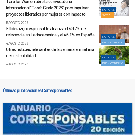
Tara for Women abre la convocatoria
internacional “Tara’s Circle 2026” para impulsar
NOTICIAS
proyectos liderados por mujeres con impacto
SOCIAL
5 AGOSTO, 2026
El liderazgo responsable alcanza el 49,7% de
relevancia en Latinoamérica y el 46,1% en España
NOTICIAS
BUEN GOBIERNO
4 AGOSTO, 2026
Otras noticias relevantes de la semana en materia
de sostenibilidad
NOTICIAS
BUEN GOBIERNO
4 AGOSTO, 2026
Últimas publicaciones Corresponsables