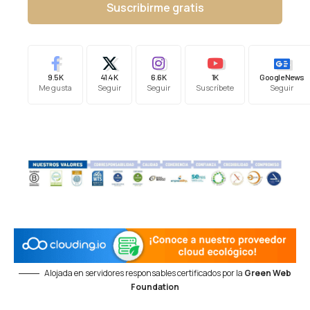
Suscribirme gratis
9.5K
41.4K
6.6K
1K
Google News
Me gusta
Seguir
Seguir
Suscríbete
Seguir
Alojada en servidores responsables certificados por la
Green Web
Foundation