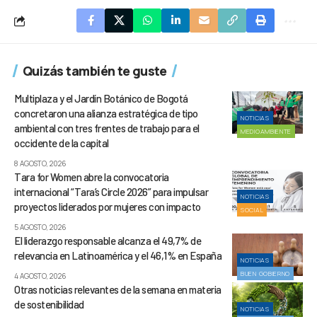
Quizás también te guste
Multiplaza y el Jardín Botánico de Bogotá
concretaron una alianza estratégica de tipo
NOTICIAS
ambiental con tres frentes de trabajo para el
MEDIOAMBIENTE
occidente de la capital
8 AGOSTO, 2026
Tara for Women abre la convocatoria
internacional “Tara’s Circle 2026” para impulsar
NOTICIAS
proyectos liderados por mujeres con impacto
SOCIAL
5 AGOSTO, 2026
El liderazgo responsable alcanza el 49,7% de
relevancia en Latinoamérica y el 46,1% en España
NOTICIAS
BUEN GOBIERNO
4 AGOSTO, 2026
Otras noticias relevantes de la semana en materia
de sostenibilidad
NOTICIAS