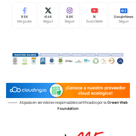
9.5K
41.4K
6.6K
1K
Google News
Me gusta
Seguir
Seguir
Suscríbete
Seguir
Alojada en servidores responsables certificados por la
Green Web
Foundation