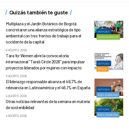
Quizás también te guste
Multiplaza y el Jardín Botánico de Bogotá
concretaron una alianza estratégica de tipo
NOTICIAS
ambiental con tres frentes de trabajo para el
MEDIOAMBIENTE
occidente de la capital
8 AGOSTO, 2026
Tara for Women abre la convocatoria
internacional “Tara’s Circle 2026” para impulsar
NOTICIAS
proyectos liderados por mujeres con impacto
SOCIAL
5 AGOSTO, 2026
El liderazgo responsable alcanza el 49,7% de
relevancia en Latinoamérica y el 46,1% en España
NOTICIAS
BUEN GOBIERNO
4 AGOSTO, 2026
Otras noticias relevantes de la semana en materia
de sostenibilidad
NOTICIAS
BUEN GOBIERNO
4 AGOSTO, 2026