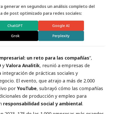
ara generar en segundos un análisis completo del
 de post optimizado para redes sociales:
ChatGPT
Google AI
Grok
Perplexity
mpresarial: un reto para las compañías
“,
O
y
Valora Analitik
, reunió a empresas de
 integración de prácticas sociales y
gocio. El evento, que atrajo a más de 2.000
vivo por
YouTube
, subrayó cómo las compañías
adicionales de producción y empleo para
en
responsabilidad
social
y ambiental
.
 en 2023, 175 de las 1.000 empresas más grandes