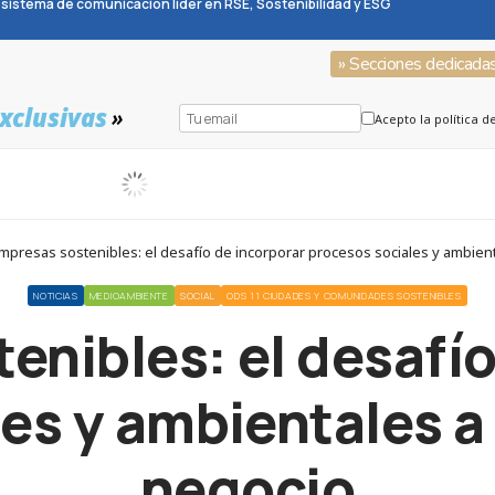
sistema de comunicación líder en RSE, Sostenibilidad y ESG
» Secciones dedicada
xclusivas
»
Acepto la política d
mpresas sostenibles: el desafío de incorporar procesos sociales y ambie
NOTICIAS
MEDIOAMBIENTE
SOCIAL
ODS 11 CIUDADES Y COMUNIDADES SOSTENIBLES
enibles: el desafío
les y ambientales a
negocio