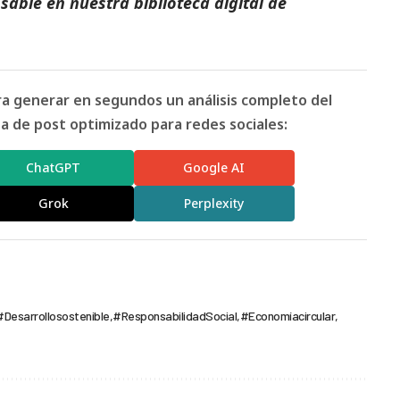
able en nuestra biblioteca digital de
ara generar en segundos un análisis completo del
 de post optimizado para redes sociales:
ChatGPT
Google AI
Grok
Perplexity
#Desarrollosostenible
#ResponsabilidadSocial
#Economíacircular