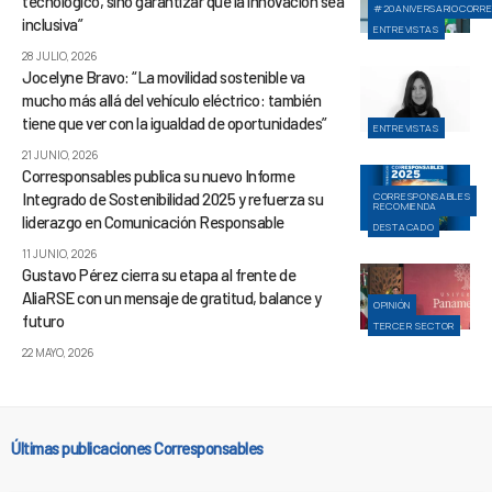
tecnológico, sino garantizar que la innovación sea
#20ANIVERSARIOCORR
inclusiva”
ENTREVISTAS
28 JULIO, 2026
Jocelyne Bravo: “La movilidad sostenible va
mucho más allá del vehículo eléctrico: también
tiene que ver con la igualdad de oportunidades”
ENTREVISTAS
21 JUNIO, 2026
Corresponsables publica su nuevo Informe
Integrado de Sostenibilidad 2025 y refuerza su
CORRESPONSABLES
RECOMIENDA
liderazgo en Comunicación Responsable
DESTACADO
11 JUNIO, 2026
Gustavo Pérez cierra su etapa al frente de
AliaRSE con un mensaje de gratitud, balance y
OPINIÓN
futuro
TERCER SECTOR
22 MAYO, 2026
Últimas publicaciones Corresponsables