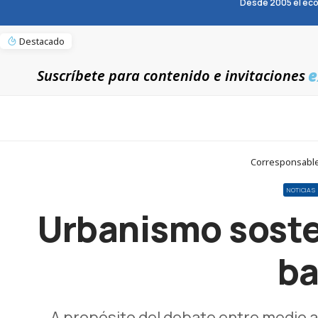
Desde 2005 el eco
Destacado
e
Suscríbete para contenido e invitaciones
Corresponsables
NOTICIAS
Urbanismo soste
ba
A propósito del debate entre medio am