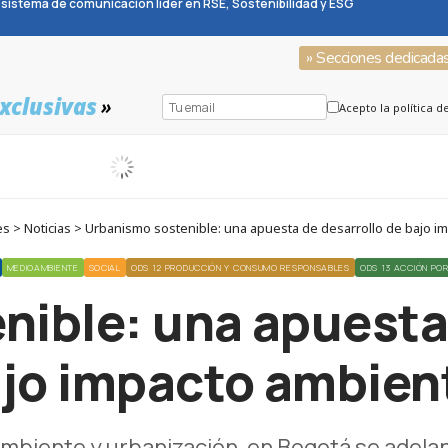
sistema de comunicación líder en RSE, Sostenibilidad y ESG
» Secciones dedicada
xclusivas
»
Acepto la política d
 > Noticias > Urbanismo sostenible: una apuesta de desarrollo de bajo i
MEDIOAMBIENTE
SOCIAL
ODS 12 PRODUCCIÓN Y CONSUMO RESPONSABLES
ODS 13 ACCIÓN POR
nible: una apuesta 
jo impacto ambien
biente y urbanización, en Bogotá se adelanta