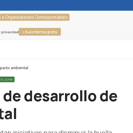
s a Organizaciones Corresponsables
» Suscribirme gratis
e privacidad
mpacto ambiental
 EL CLIMA
de desarrollo de
tal
n iniciativas para disminuir la huella