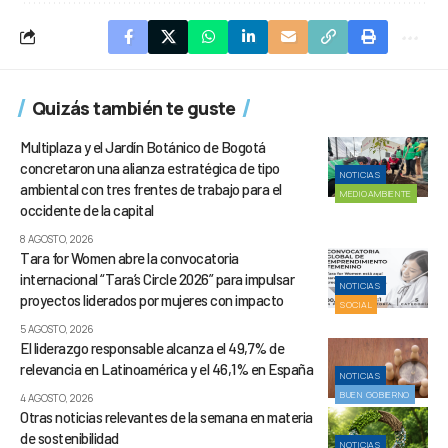
Quizás también te guste
Multiplaza y el Jardín Botánico de Bogotá
concretaron una alianza estratégica de tipo
NOTICIAS
ambiental con tres frentes de trabajo para el
MEDIOAMBIENTE
occidente de la capital
8 AGOSTO, 2026
Tara for Women abre la convocatoria
internacional “Tara’s Circle 2026” para impulsar
NOTICIAS
proyectos liderados por mujeres con impacto
SOCIAL
5 AGOSTO, 2026
El liderazgo responsable alcanza el 49,7% de
relevancia en Latinoamérica y el 46,1% en España
NOTICIAS
BUEN GOBIERNO
4 AGOSTO, 2026
Otras noticias relevantes de la semana en materia
de sostenibilidad
NOTICIAS