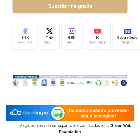
Suscribirme gratis
9.5K
41.4K
6.6K
1K
Google News
Me gusta
Seguir
Seguir
Suscríbete
Seguir
Alojada en servidores responsables certificados por la
Green Web
Foundation