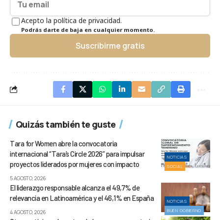
Acepto la política de privacidad.
Podrás darte de baja en cualquier momento.
Suscribirme gratis
Quizás también te guste
Tara for Women abre la convocatoria
internacional “Tara’s Circle 2026” para impulsar
NOTICIAS
proyectos liderados por mujeres con impacto
SOCIAL
5 AGOSTO, 2026
El liderazgo responsable alcanza el 49,7% de
relevancia en Latinoamérica y el 46,1% en España
NOTICIAS
BUEN GOBIERNO
4 AGOSTO, 2026