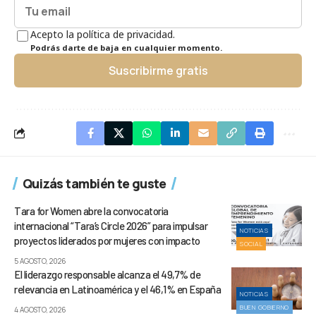
Acepto la política de privacidad.
Podrás darte de baja en cualquier momento.
Suscribirme gratis
Quizás también te guste
Tara for Women abre la convocatoria
internacional “Tara’s Circle 2026” para impulsar
NOTICIAS
proyectos liderados por mujeres con impacto
SOCIAL
5 AGOSTO, 2026
El liderazgo responsable alcanza el 49,7% de
relevancia en Latinoamérica y el 46,1% en España
NOTICIAS
BUEN GOBIERNO
4 AGOSTO, 2026