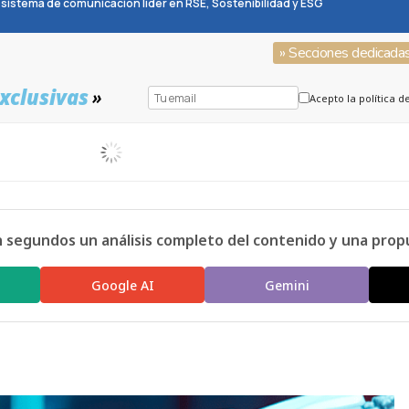
sistema de comunicación líder en RSE, Sostenibilidad y ESG
» Secciones dedicada
xclusivas
»
Acepto la política d
n segundos un análisis completo del contenido y una prop
Google AI
Gemini