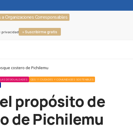
s a Organizaciones Corresponsables
» Suscribirme gratis
e privacidad
bosque costero de Pichilemu
 LAS DESIGUALDADES
ODS 11 CIUDADES Y COMUNIDADES SOSTENIBLES
el propósito de
ro de Pichilemu