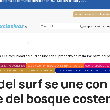
sistema de comunicación líder en RSE, Sostenibilidad y ESG
» Secciones dedicada
xclusivas
»
Acepto la política d
 > La comunidad del surf se une con el propósito de restaurar parte del 
ECIMIENTO ECONÓMICO
ODS 9 INDUSTRIA, INNOVACIÓN E INFRAESTRUCTURA
ODS 10 REDUCCIÓN DE
ODS 12 PRODUCCIÓN Y CONSUMO RESPONSABLES
ODS 17 ALIANZAS PARA LOGRAR LOS OBJETIVOS
el surf se une con 
e del bosque coste