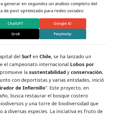
ara generar en segundos un análisis completo del
 de post optimizado para redes sociales:
ChatGPT
Google AI
Grok
Perplexity
apital del
Surf
en
Chile,
se ha lanzado un
te el campeonato internacional
Lobos por
 promueve la
sustentabilidad
y
conservación.
junto con deportistas y varias entidades, inició
rador de Infiernillo
“. Este proyecto, en
año, busca restaurar el bosque costero
iodiversos y una torre de biodiversidad que
a diversas especies. La iniciativa es fruto de