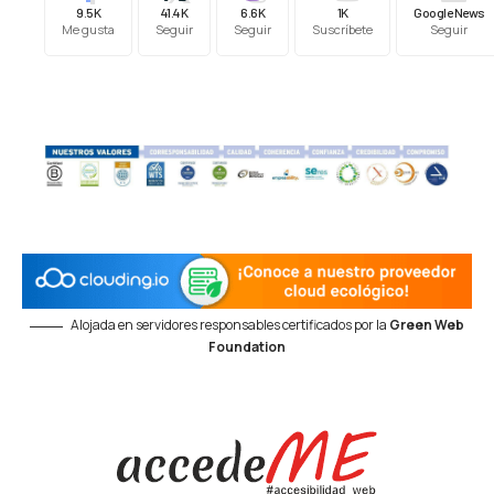
9.5K
41.4K
6.6K
1K
Google News
Me gusta
Seguir
Seguir
Suscríbete
Seguir
Alojada en servidores responsables certificados por la
Green Web
Foundation