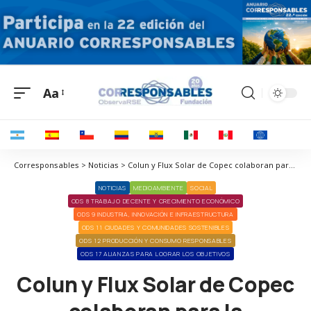
Aa
Corresponsables > Noticias > Colun y Flux Solar de Copec colaboran para la instalación de una serie de plantas solares
NOTICIAS
MEDIOAMBIENTE
SOCIAL
ODS 8 TRABAJO DECENTE Y CRECIMIENTO ECONÓMICO
ODS 9 INDUSTRIA, INNOVACIÓN E INFRAESTRUCTURA
ODS 11 CIUDADES Y COMUNIDADES SOSTENIBLES
ODS 12 PRODUCCIÓN Y CONSUMO RESPONSABLES
ODS 17 ALIANZAS PARA LOGRAR LOS OBJETIVOS
Colun y Flux Solar de Copec