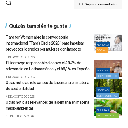
Dejar un comentario
Quizás también te guste
Tara for Women abre la convocatoria
internacional “Tara’s Circle 2026” para impulsar
NOTICIAS
proyectos liderados por mujeres con impacto
SOCIAL
5 DE AGOSTO DE 2026
El liderazgo responsable alcanza el 49,7% de
relevancia en Latinoamérica y el 46,1% en España
NOTICIAS
BUEN GOBIERNO
4 DE AGOSTO DE 2026
Otras noticias relevantes de la semana en materia
de sostenibilidad
NOTICIAS
BUEN GOBIERNO
4 DE AGOSTO DE 2026
Otras noticias relevantes de la semana en materia
medioambiental
NOTICIAS
MEDIOAMBIENTE
30 DE JULIO DE 2026