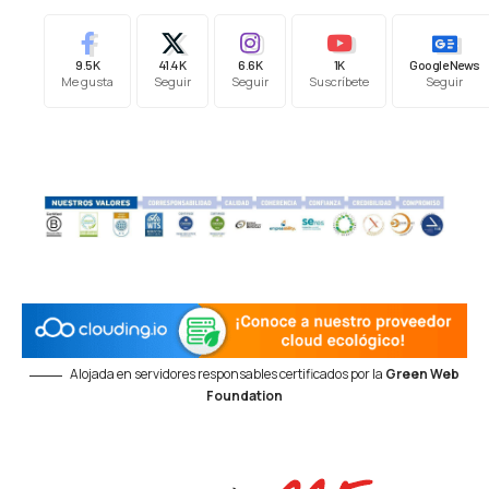
9.5K
41.4K
6.6K
1K
Google News
Me gusta
Seguir
Seguir
Suscríbete
Seguir
Alojada en servidores responsables certificados por la
Green Web
Foundation