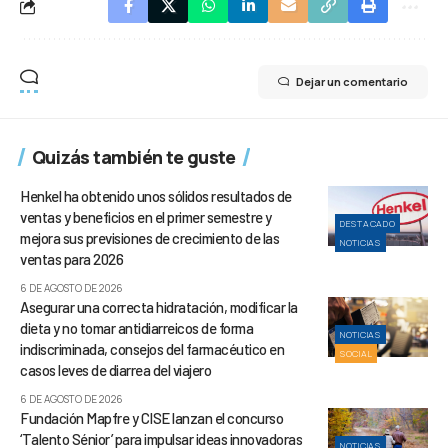
Dejar un comentario
Quizás también te guste
Henkel ha obtenido unos sólidos resultados de
ventas y beneficios en el primer semestre y
DESTACADO
mejora sus previsiones de crecimiento de las
NOTICIAS
ventas para 2026
6 DE AGOSTO DE 2026
Asegurar una correcta hidratación, modificar la
dieta y no tomar antidiarreicos de forma
NOTICIAS
indiscriminada, consejos del farmacéutico en
SOCIAL
casos leves de diarrea del viajero
6 DE AGOSTO DE 2026
Fundación Mapfre y CISE lanzan el concurso
‘Talento Sénior’ para impulsar ideas innovadoras
NOTICIAS