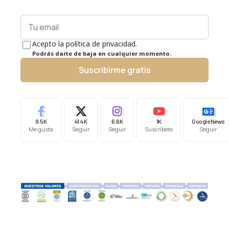
Acepto la política de privacidad.
Podrás darte de baja en cualquier momento.
Suscribirme gratis
9.5K
41.4K
6.6K
1K
Google News
Me gusta
Seguir
Seguir
Suscríbete
Seguir