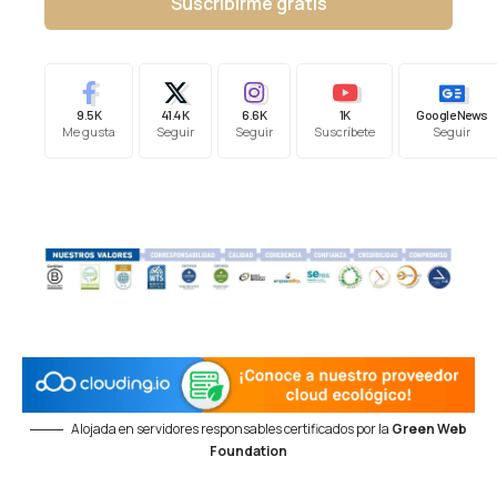
Suscribirme gratis
9.5K
41.4K
6.6K
1K
Google News
Me gusta
Seguir
Seguir
Suscríbete
Seguir
Alojada en servidores responsables certificados por la
Green Web
Foundation