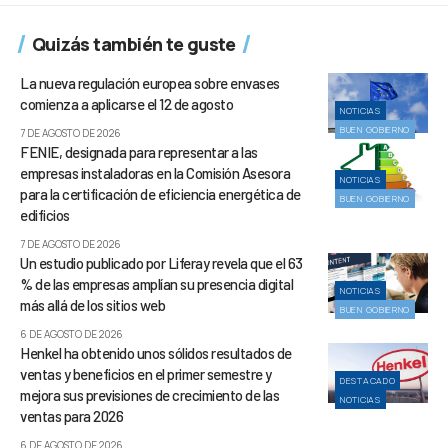
Quizás también te guste
La nueva regulación europea sobre envases
comienza a aplicarse el 12 de agosto
NOTICIAS
BUEN GOBIERNO
7 DE AGOSTO DE 2026
FENIE, designada para representar a las
empresas instaladoras en la Comisión Asesora
NOTICIAS
para la certificación de eficiencia energética de
BUEN GOBIERNO
edificios
7 DE AGOSTO DE 2026
Un estudio publicado por Liferay revela que el 63
% de las empresas amplían su presencia digital
NOTICIAS
más allá de los sitios web
BUEN GOBIERNO
6 DE AGOSTO DE 2026
Henkel ha obtenido unos sólidos resultados de
ventas y beneficios en el primer semestre y
DESTACADO
mejora sus previsiones de crecimiento de las
NOTICIAS
ventas para 2026
6 DE AGOSTO DE 2026