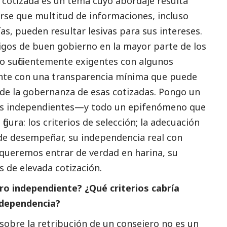
cotizada es un tema cuyo abordaje resulta
se que multitud de informaciones, incluso
s, pueden resultar lesivas para sus intereses.
digos de
buen gobierno
en la mayor parte de los
o suficientemente exigentes con algunos
nte con una transparencia mínima que puede
 de la gobernanza de esas cotizadas. Pongo un
eros independientes—y todo un epifenómeno que
igura: los criterios de selección; la adecuación
 de desempeñar, su independencia real con
 queremos entrar de verdad en harina, su
 de elevada cotización.
o independiente? ¿Qué criterios cabría
ndependencia?
 sobre la retribución de un consejero no es un