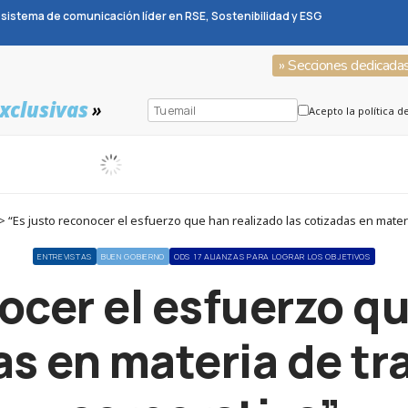
sistema de comunicación líder en RSE, Sostenibilidad y ESG
» Secciones dedicada
xclusivas
»
Acepto la política d
 “Es justo reconocer el esfuerzo que han realizado las cotizadas en mater
ENTREVISTAS
BUEN GOBIERNO
ODS 17 ALIANZAS PARA LOGRAR LOS OBJETIVOS
ocer el esfuerzo q
as en materia de t