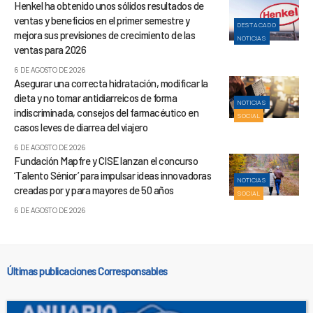
Henkel ha obtenido unos sólidos resultados de
ventas y beneficios en el primer semestre y
DESTACADO
mejora sus previsiones de crecimiento de las
NOTICIAS
ventas para 2026
6 DE AGOSTO DE 2026
Asegurar una correcta hidratación, modificar la
dieta y no tomar antidiarreicos de forma
NOTICIAS
indiscriminada, consejos del farmacéutico en
SOCIAL
casos leves de diarrea del viajero
6 DE AGOSTO DE 2026
Fundación Mapfre y CISE lanzan el concurso
‘Talento Sénior’ para impulsar ideas innovadoras
NOTICIAS
creadas por y para mayores de 50 años
SOCIAL
6 DE AGOSTO DE 2026
Últimas publicaciones Corresponsables