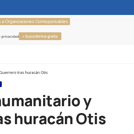
s a Organizaciones Corresponsables
» Suscribirme gratis
e privacidad
Guerrero tras huracán Otis
S
humanitario y
as huracán Otis