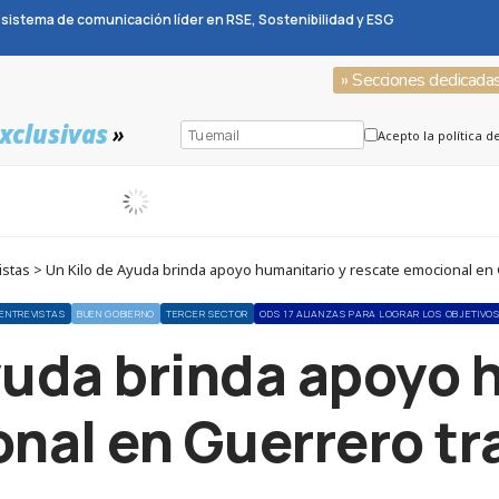
sistema de comunicación líder en RSE, Sostenibilidad y ESG
» Secciones dedicada
xclusivas
»
Acepto la política d
stas > Un Kilo de Ayuda brinda apoyo humanitario y rescate emocional en 
ENTREVISTAS
BUEN GOBIERNO
TERCER SECTOR
ODS 17 ALIANZAS PARA LOGRAR LOS OBJETIVO
yuda brinda apoyo 
nal en Guerrero tr