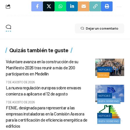
Dejar un comentario
Quizás también te guste
Voluntare avanza en la construcción de su
Manifiesto 2026 tras reunir a más de 200
NOTICIAS
participantes en Medellín
SOCIAL
7 DE AGOSTO DE 2026
La nueva regulación europea sobre envases
comienza a aplicarse el 12 de agosto
NOTICIAS
BUEN GOBIERNO
7 DE AGOSTO DE 2026
FENIE, designada para representar a las
empresas instaladoras en la Comisión Asesora
NOTICIAS
para la certificación de eficiencia energética de
BUEN GOBIERNO
edificios