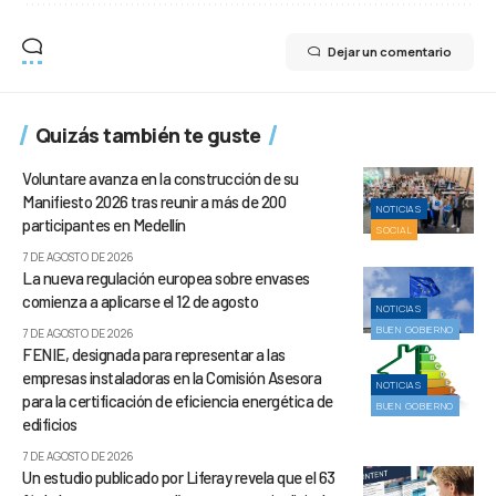
Dejar un comentario
Quizás también te guste
Voluntare avanza en la construcción de su
Manifiesto 2026 tras reunir a más de 200
NOTICIAS
participantes en Medellín
SOCIAL
7 DE AGOSTO DE 2026
La nueva regulación europea sobre envases
comienza a aplicarse el 12 de agosto
NOTICIAS
BUEN GOBIERNO
7 DE AGOSTO DE 2026
FENIE, designada para representar a las
empresas instaladoras en la Comisión Asesora
NOTICIAS
para la certificación de eficiencia energética de
BUEN GOBIERNO
edificios
7 DE AGOSTO DE 2026
Un estudio publicado por Liferay revela que el 63