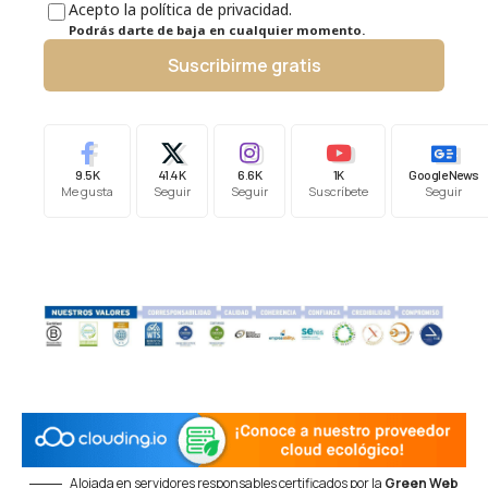
Acepto la política de privacidad.
Podrás darte de baja en cualquier momento.
Suscribirme gratis
9.5K
41.4K
6.6K
1K
Google News
Me gusta
Seguir
Seguir
Suscríbete
Seguir
Alojada en servidores responsables certificados por la
Green Web