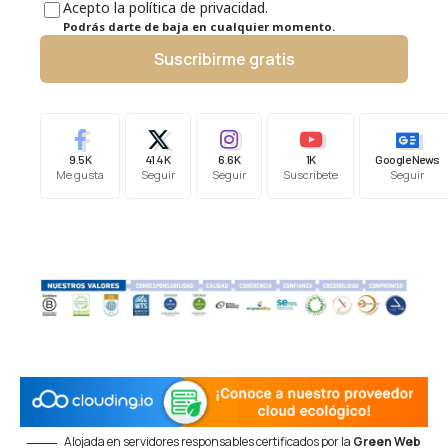
Acepto la política de privacidad.
Podrás darte de baja en cualquier momento.
Suscribirme gratis
9.5K
41.4K
6.6K
1K
Google News
Me gusta
Seguir
Seguir
Suscríbete
Seguir
Alojada en servidores responsables certificados por la
Green Web