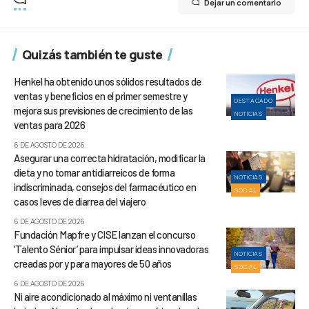
Dejar un comentario
Quizás también te guste
Henkel ha obtenido unos sólidos resultados de
ventas y beneficios en el primer semestre y
DESTACADO
mejora sus previsiones de crecimiento de las
NOTICIAS
ventas para 2026
6 DE AGOSTO DE 2026
Asegurar una correcta hidratación, modificar la
dieta y no tomar antidiarreicos de forma
NOTICIAS
indiscriminada, consejos del farmacéutico en
SOCIAL
casos leves de diarrea del viajero
6 DE AGOSTO DE 2026
Fundación Mapfre y CISE lanzan el concurso
‘Talento Sénior’ para impulsar ideas innovadoras
NOTICIAS
creadas por y para mayores de 50 años
SOCIAL
6 DE AGOSTO DE 2026
Ni aire acondicionado al máximo ni ventanillas