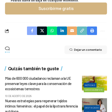
Podrás darte de baja en cualquier momento.
Suscribirme gratis
Dejar un comentario
Quizás también te guste
Más de 600 000 ciudadanos reclaman a la UE
preservar leyes clave para la conservación de
NOTICIAS
ecosistemas terrestres
MEDIOAMBIENTE
10 DE AGOSTO DE 2026
Nuevas estrategias para regenerar tejidos
íntimos femeninos: el papel de la lipotransferencia
DESTACADO
autóloga