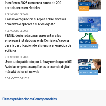
Manifiesto 2026 tras reunir a más de 200
NOTICIAS
participantes en Medellín
SOCIAL
7 DE AGOSTO DE 2026
La nueva regulación europea sobre envases
comienza a aplicarse el 12 de agosto
NOTICIAS
BUEN GOBIERNO
7 DE AGOSTO DE 2026
FENIE, designada para representar a las
empresas instaladoras en la Comisión Asesora
NOTICIAS
para la certificación de eficiencia energética de
BUEN GOBIERNO
edificios
7 DE AGOSTO DE 2026
Un estudio publicado por Liferay revela que el 63
% de las empresas amplían su presencia digital
NOTICIAS
más allá de los sitios web
BUEN GOBIERNO
6 DE AGOSTO DE 2026
Últimas publicaciones Corresponsables