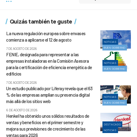
Quizás también te guste
La nueva regulación europea sobre envases
comienza a aplicarse el 12 de agosto
NOTICIAS
BUEN GOBIERNO
7 DE AGOSTO DE 2026
FENIE, designada para representar a las
empresas instaladoras en la Comisión Asesora
NOTICIAS
para la certificación de eficiencia energética de
BUEN GOBIERNO
edificios
7 DE AGOSTO DE 2026
Un estudio publicado por Liferay revela que el 63
% de las empresas amplían su presencia digital
NOTICIAS
más allá de los sitios web
BUEN GOBIERNO
6 DE AGOSTO DE 2026
Henkel ha obtenido unos sólidos resultados de
ventas y beneficios en el primer semestre y
DESTACADO
mejora sus previsiones de crecimiento de las
NOTICIAS
ventas para 2026