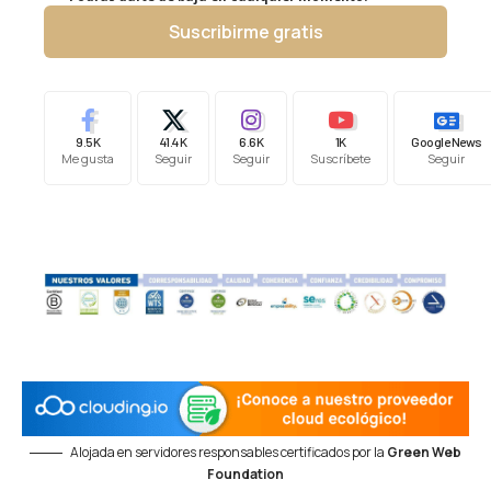
Suscribirme gratis
9.5K
41.4K
6.6K
1K
Google News
Me gusta
Seguir
Seguir
Suscríbete
Seguir
Alojada en servidores responsables certificados por la
Green Web
Foundation