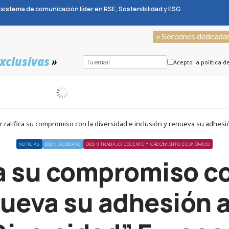
sistema de comunicación líder en RSE, Sostenibilidad y ESG
» Secciones dedicada
xclusivas
»
Acepto la política d
ratifica su compromiso con la diversidad e inclusión y renueva su adhesió
NOTICIAS
BUEN GOBIERNO
ODS 8 TRABAJO DECENTE Y CRECIMIENTO ECONÓMICO
a su compromiso co
nueva su adhesión a 