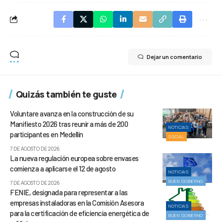
Dejar un comentario
Quizás también te guste
Voluntare avanza en la construcción de su
Manifiesto 2026 tras reunir a más de 200
NOTICIAS
participantes en Medellín
SOCIAL
7 DE AGOSTO DE 2026
La nueva regulación europea sobre envases
comienza a aplicarse el 12 de agosto
NOTICIAS
BUEN GOBIERNO
7 DE AGOSTO DE 2026
FENIE, designada para representar a las
empresas instaladoras en la Comisión Asesora
NOTICIAS
para la certificación de eficiencia energética de
BUEN GOBIERNO