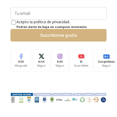
Acepto la política de privacidad.
Podrás darte de baja en cualquier momento.
Suscribirme gratis
9.5K
41.4K
6.6K
1K
Google News
Me gusta
Seguir
Seguir
Suscríbete
Seguir