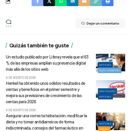
Dejar un comentario
Quizás también te guste
Un estudio publicado por Liferay revela que el 63
% de las empresas amplían su presencia digital
NOTICIAS
más allá de los sitios web
BUEN GOBIERNO
6 DE AGOSTO DE 2026
Henkel ha obtenido unos sólidos resultados de
ventas y beneficios en el primer semestre y
DESTACADO
mejora sus previsiones de crecimiento de las
NOTICIAS
ventas para 2026
6 DE AGOSTO DE 2026
Asegurar una correcta hidratación, modificar la
dieta y no tomar antidiarreicos de forma
NOTICIAS
indiscriminada, consejos del farmacéutico en
SOCIAL