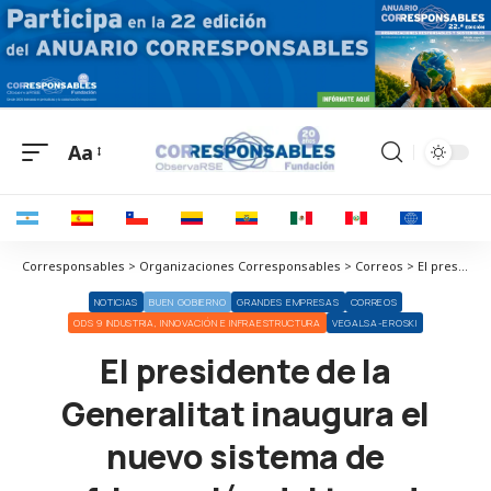
Aa
Corresponsables > Organizaciones Corresponsables > Correos > El presidente de la Generalitat inaugura el nuevo sistema de refrigeración del tren de perfiles estructurales de Celsa Group en Castellbisbal
NOTICIAS
BUEN GOBIERNO
GRANDES EMPRESAS
CORREOS
ODS 9 INDUSTRIA, INNOVACIÓN E INFRAESTRUCTURA
VEGALSA-EROSKI
El presidente de la
Generalitat inaugura el
nuevo sistema de