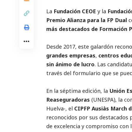
La
Fundación CEOE
y la
Fundació
Premio Alianza para la FP Dual
c
más
destacados
de Formación P
Desde 2017, este galardón recono
grandes empresas
,
centros edu
sin ánimo de lucro
. Las candida
través del formulario que se pue
En la séptima edición, la
Unión E
Reaseguradoras
(
UNESPA
), la c
Huelva-, el
CIPFP Ausiàs March d
reconocidos por sus
destacados
p
de excelencia y compromiso con l