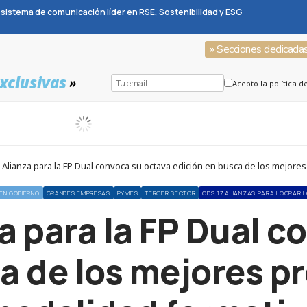
sistema de comunicación líder en RSE, Sostenibilidad y ESG
» Secciones dedicada
xclusivas
»
Acepto la política d
 Alianza para la FP Dual convoca su octava edición en busca de los mejore
EN GOBIERNO
GRANDES EMPRESAS
PYMES
TERCER SECTOR
ODS 17 ALIANZAS PARA LOGRAR L
a para la FP Dual 
a de los mejores p