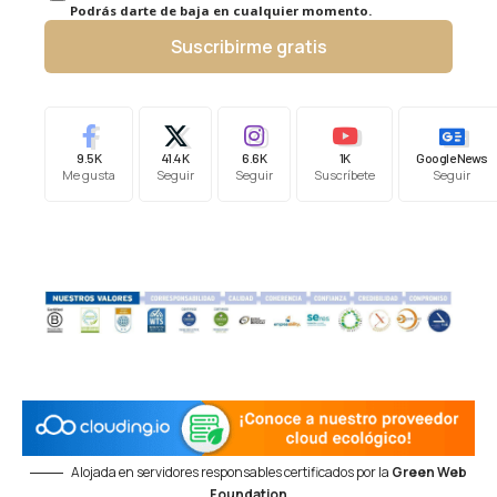
Podrás darte de baja en cualquier momento.
Suscribirme gratis
9.5K
41.4K
6.6K
1K
Google News
Me gusta
Seguir
Seguir
Suscríbete
Seguir
Alojada en servidores responsables certificados por la
Green Web
Foundation