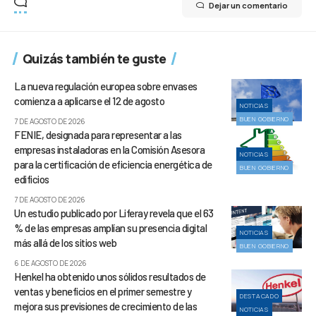
Dejar un comentario
Quizás también te guste
La nueva regulación europea sobre envases
comienza a aplicarse el 12 de agosto
NOTICIAS
BUEN GOBIERNO
7 DE AGOSTO DE 2026
FENIE, designada para representar a las
empresas instaladoras en la Comisión Asesora
NOTICIAS
para la certificación de eficiencia energética de
BUEN GOBIERNO
edificios
7 DE AGOSTO DE 2026
Un estudio publicado por Liferay revela que el 63
% de las empresas amplían su presencia digital
NOTICIAS
más allá de los sitios web
BUEN GOBIERNO
6 DE AGOSTO DE 2026
Henkel ha obtenido unos sólidos resultados de
ventas y beneficios en el primer semestre y
DESTACADO
mejora sus previsiones de crecimiento de las
NOTICIAS