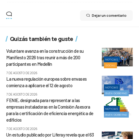
Dejar un comentario
Quizás también te guste
Voluntare avanza en la construcción de su
Manifiesto 2026 tras reunir a más de 200
NOTICIAS
participantes en Medellín
SOCIAL
7 DE AGOSTO DE 2026
La nueva regulación europea sobre envases
comienza a aplicarse el 12 de agosto
NOTICIAS
BUEN GOBIERNO
7 DE AGOSTO DE 2026
FENIE, designada para representar a las
empresas instaladoras en la Comisión Asesora
NOTICIAS
para la certificación de eficiencia energética de
BUEN GOBIERNO
edificios
7 DE AGOSTO DE 2026
Un estudio publicado por Liferay revela que el 63