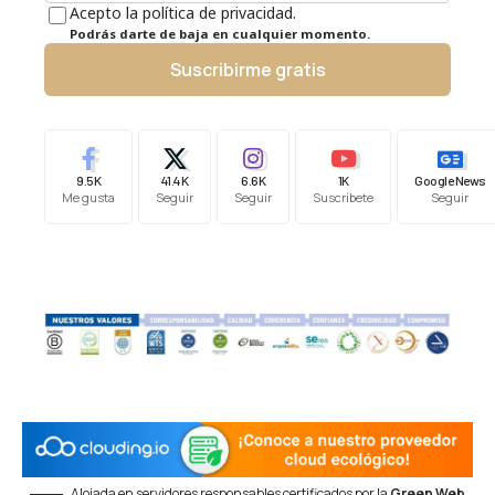
Acepto la política de privacidad.
Podrás darte de baja en cualquier momento.
Suscribirme gratis
9.5K
41.4K
6.6K
1K
Google News
Me gusta
Seguir
Seguir
Suscríbete
Seguir
Alojada en servidores responsables certificados por la
Green Web