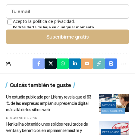
Acepto la política de privacidad.
Podrás darte de baja en cualquier momento.
Suscribirme gratis
Quizás también te guste
Un estudio publicado por Liferay revela que el 63
% de las empresas amplían su presencia digital
NOTICIAS
más allá de los sitios web
BUEN GOBIERNO
6 DE AGOSTO DE 2026
Henkel ha obtenido unos sólidos resultados de
ventas y beneficios en el primer semestre y
DESTACADO