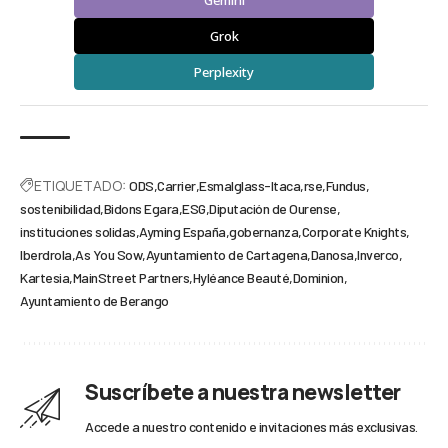
Gemini
Grok
Perplexity
ETIQUETADO:
ODS
Carrier
Esmalglass-Itaca
rse
Fundus
sostenibilidad
Bidons Egara
ESG
Diputación de Ourense
instituciones solidas
Ayming España
gobernanza
Corporate Knights
Iberdrola
As You Sow
Ayuntamiento de Cartagena
Danosa
Inverco
Kartesia
MainStreet Partners
Hyléance Beauté
Dominion
Ayuntamiento de Berango
Suscríbete a nuestra newsletter
Accede a nuestro contenido e invitaciones más exclusivas.