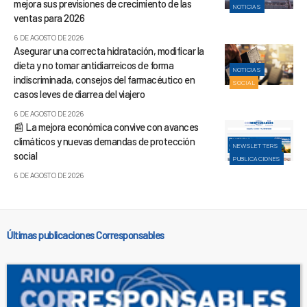
mejora sus previsiones de crecimiento de las
NOTICIAS
ventas para 2026
6 DE AGOSTO DE 2026
Asegurar una correcta hidratación, modificar la
dieta y no tomar antidiarreicos de forma
NOTICIAS
indiscriminada, consejos del farmacéutico en
SOCIAL
casos leves de diarrea del viajero
6 DE AGOSTO DE 2026
📰 La mejora económica convive con avances
climáticos y nuevas demandas de protección
NEWSLETTERS
social
PUBLICACIONES
6 DE AGOSTO DE 2026
Últimas publicaciones Corresponsables