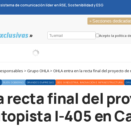
sistema de comunicación líder en RSE, Sostenibilidad y ESG
» Secciones dedicada
xclusivas
»
Acepto la política d
ponsables > Grupo OHLA > OHLA entra en la recta final del proyecto de me
S
BUEN GOBIERNO
GRANDES EMPRESAS
ODS 9 INDUSTRIA, INNOVACIÓN E INFRAESTRUCTURA
GRU
 recta final del p
utopista I-405 en Ca