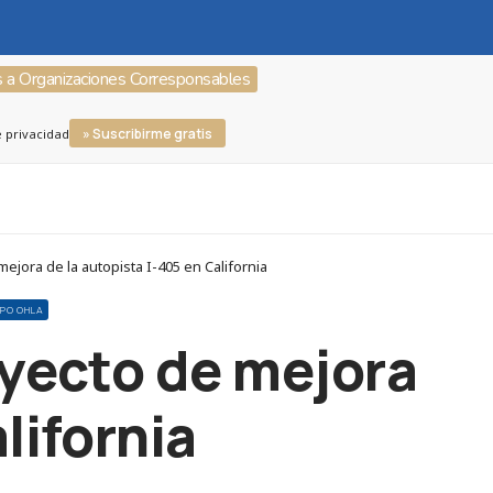
s a Organizaciones Corresponsables
» Suscribirme gratis
e privacidad
jora de la autopista I-405 en California
PO OHLA
royecto de mejora
lifornia