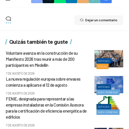
Dejar un comentario
Quizás también te guste
Voluntare avanza en la construcción de su
Manifiesto 2026 tras reunir a más de 200
NOTICIAS
participantes en Medellín
SOCIAL
7 DE AGOSTO DE 2026
La nueva regulación europea sobre envases
comienza a aplicarse el 12 de agosto
NOTICIAS
BUEN GOBIERNO
7 DE AGOSTO DE 2026
FENIE, designada para representar a las
empresas instaladoras en la Comisión Asesora
NOTICIAS
para la certificación de eficiencia energética de
BUEN GOBIERNO
edificios
7 DE AGOSTO DE 2026