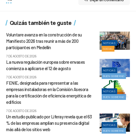
Quizás también te guste
Voluntare avanza en la construcción de su
Manifiesto 2026 tras reunir a más de 200
NOTICIAS
participantes en Medellín
SOCIAL
7 DE AGOSTO DE 2026
La nueva regulación europea sobre envases
comienza a aplicarse el 12 de agosto
NOTICIAS
BUEN GOBIERNO
7 DE AGOSTO DE 2026
FENIE, designada para representar a las
empresas instaladoras en la Comisión Asesora
NOTICIAS
para la certificación de eficiencia energética de
BUEN GOBIERNO
edificios
7 DE AGOSTO DE 2026
Un estudio publicado por Liferay revela que el 63
% de las empresas amplían su presencia digital
NOTICIAS
más allá de los sitios web
BUEN GOBIERNO