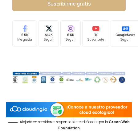
Suscribirme gratis
9.5K
41.4K
6.6K
1K
Google News
Me gusta
Seguir
Seguir
Suscríbete
Seguir
Alojada en servidores responsables certificados por la
Green Web
Foundation