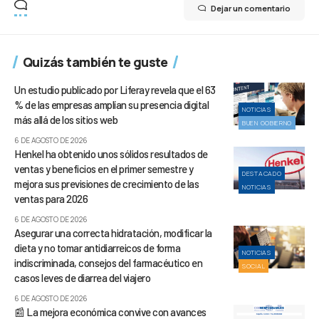
Dejar un comentario
Quizás también te guste
Un estudio publicado por Liferay revela que el 63
% de las empresas amplían su presencia digital
NOTICIAS
más allá de los sitios web
BUEN GOBIERNO
6 DE AGOSTO DE 2026
Henkel ha obtenido unos sólidos resultados de
ventas y beneficios en el primer semestre y
DESTACADO
mejora sus previsiones de crecimiento de las
NOTICIAS
ventas para 2026
6 DE AGOSTO DE 2026
Asegurar una correcta hidratación, modificar la
dieta y no tomar antidiarreicos de forma
NOTICIAS
indiscriminada, consejos del farmacéutico en
SOCIAL
casos leves de diarrea del viajero
6 DE AGOSTO DE 2026
📰 La mejora económica convive con avances