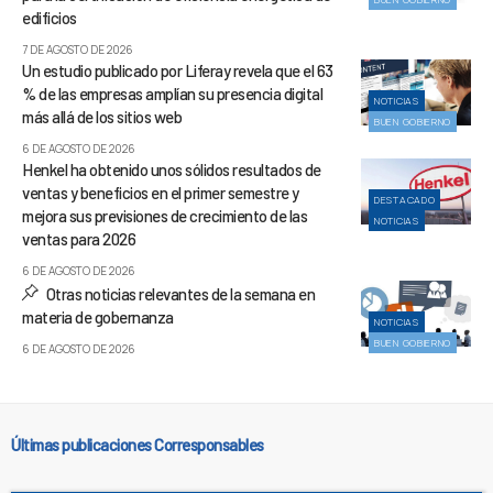
edificios
7 DE AGOSTO DE 2026
Un estudio publicado por Liferay revela que el 63
% de las empresas amplían su presencia digital
NOTICIAS
más allá de los sitios web
BUEN GOBIERNO
6 DE AGOSTO DE 2026
Henkel ha obtenido unos sólidos resultados de
ventas y beneficios en el primer semestre y
DESTACADO
mejora sus previsiones de crecimiento de las
NOTICIAS
ventas para 2026
6 DE AGOSTO DE 2026
Otras noticias relevantes de la semana en
materia de gobernanza
NOTICIAS
BUEN GOBIERNO
6 DE AGOSTO DE 2026
Últimas publicaciones Corresponsables