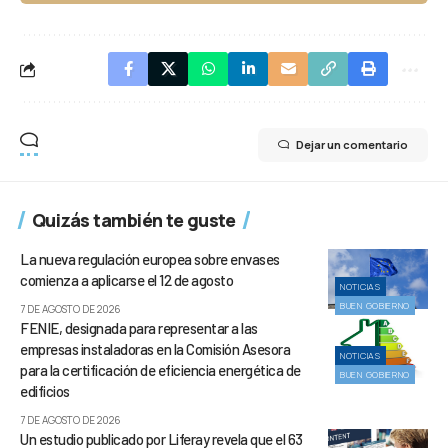
Dejar un comentario
Quizás también te guste
La nueva regulación europea sobre envases
comienza a aplicarse el 12 de agosto
NOTICIAS
BUEN GOBIERNO
7 DE AGOSTO DE 2026
FENIE, designada para representar a las
empresas instaladoras en la Comisión Asesora
NOTICIAS
para la certificación de eficiencia energética de
BUEN GOBIERNO
edificios
7 DE AGOSTO DE 2026
Un estudio publicado por Liferay revela que el 63