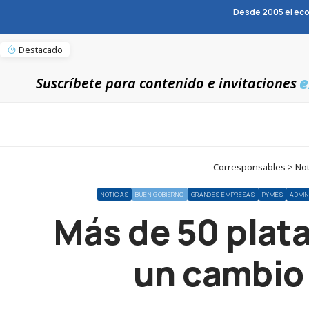
Desde 2005 el eco
Destacado
e
Suscríbete para contenido e invitaciones
Corresponsables > Not
NOTICIAS
BUEN GOBIERNO
GRANDES EMPRESAS
PYMES
ADMIN
Más de 50 plat
un cambio