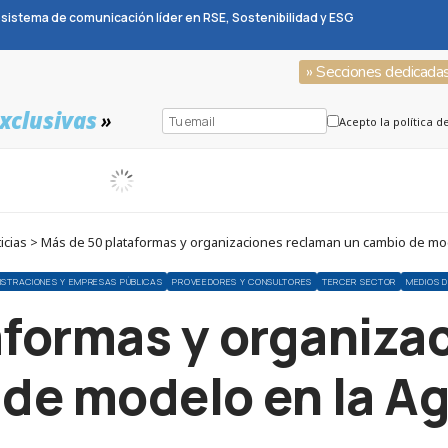
sistema de comunicación líder en RSE, Sostenibilidad y ESG
» Secciones dedicada
xclusivas
»
Acepto la política d
icias > Más de 50 plataformas y organizaciones reclaman un cambio de mo
ISTRACIONES Y EMPRESAS PÚBLICAS
PROVEEDORES Y CONSULTORES
TERCER SECTOR
MEDIOS 
aformas y organiza
 de modelo en la A