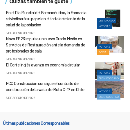
Quizás también te guste
En el Día Mundial del Farmacéutico, la Farmacia
reivindicará su papel en el fortalecimiento de la
DESTACADO
salud de la población
NOTICIAS
5 DE AGOSTO DE 2026
Nova FP23 impulsa un nuevo Grado Medio en
Servicios de Restauración ante la demanda de
NOTICIAS
profesionales de sala
SOCIAL
5 DE AGOSTO DE 2026
El Corte Inglés avanza en economía circular
NOTICIAS
5 DE AGOSTO DE 2026
BUEN GOBIERNO
FCC Construcción consigue el contrato de
construcción de la variante Ruta C-17 en Chile
NOTICIAS
BUEN GOBIERNO
5 DE AGOSTO DE 2026
Últimas publicaciones Corresponsables