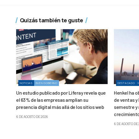
Quizás también te guste
NOTICIAS
BUEN GOBIERNO
DESTACADO
Un estudio publicado por Liferay revela que
Henkel ha o
el 63 % de las empresas amplían su
de ventas y 
presencia digital más allá de los sitios web
semestre y 
crecimiento
6 DE AGOSTO DE 2026
6 DE AGOSTO DE