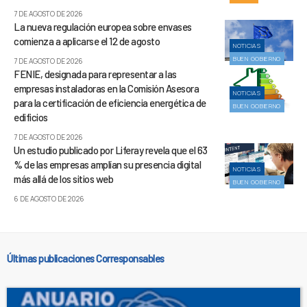
7 DE AGOSTO DE 2026
La nueva regulación europea sobre envases
comienza a aplicarse el 12 de agosto
NOTICIAS
BUEN GOBIERNO
7 DE AGOSTO DE 2026
FENIE, designada para representar a las
empresas instaladoras en la Comisión Asesora
NOTICIAS
para la certificación de eficiencia energética de
BUEN GOBIERNO
edificios
7 DE AGOSTO DE 2026
Un estudio publicado por Liferay revela que el 63
% de las empresas amplían su presencia digital
NOTICIAS
más allá de los sitios web
BUEN GOBIERNO
6 DE AGOSTO DE 2026
Últimas publicaciones Corresponsables