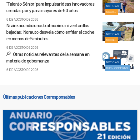
‘Talento Sénior’ para impulsar ideas innovadoras
NOTICIAS
creadas por y para mayores de 50 años
SOCIAL
6 DE AGOSTO DE 2026
Ni aire acondicionado al máximo ni ventanillas
bajadas: Norauto desvela cómo enfriar el coche
NOTICIAS
en menos de 5 minutos
SOCIAL
6 DE AGOSTO DE 2026
Otras noticias relevantes de la semana en
materia de gobernanza
NOTICIAS
BUEN GOBIERNO
6 DE AGOSTO DE 2026
Últimas publicaciones Corresponsables