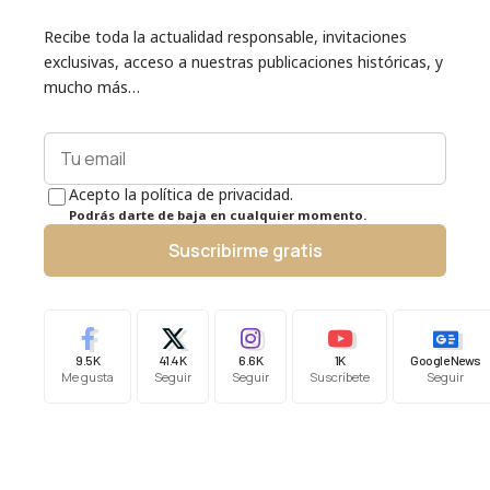
Recibe toda la actualidad responsable, invitaciones
exclusivas, acceso a nuestras publicaciones históricas, y
mucho más…
Acepto la política de privacidad.
Podrás darte de baja en cualquier momento.
Suscribirme gratis
9.5K
41.4K
6.6K
1K
Google News
Me gusta
Seguir
Seguir
Suscríbete
Seguir