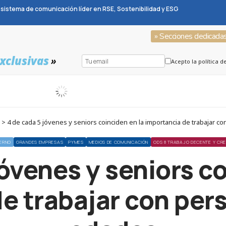
sistema de comunicación líder en RSE, Sostenibilidad y ESG
» Secciones dedicada
xclusivas
»
Acepto la política d
> 4 de cada 5 jóvenes y seniors coinciden en la importancia de trabajar 
IERNO
GRANDES EMPRESAS
PYMES
MEDIOS DE COMUNICACIÓN
ODS 8 TRABAJO DECENTE Y CR
jóvenes y seniors co
e trabajar con per