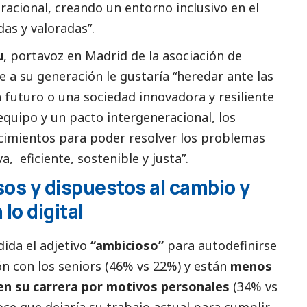
acional, creando un entorno inclusivo en el
das y valoradas”.
u
, portavoz en Madrid de la asociación de
 a su generación le gustaría “heredar ante las
futuro o una sociedad innovadora y resiliente
equipo y un pacto intergeneracional, los
cimientos para poder resolver los problemas
, eficiente, sostenible y justa”.
os y dispuestos al cambio y
 lo digital
ida el adjetivo
“ambicioso”
para autodefinirse
 con los seniors (46% vs 22%) y están
menos
 en su carrera por motivos personales
(34% vs
ce que dejaría su trabajo actual para cumplir