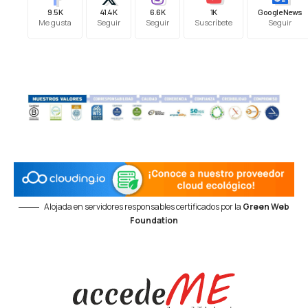
9.5K
41.4K
6.6K
1K
Google News
Me gusta
Seguir
Seguir
Suscríbete
Seguir
Alojada en servidores responsables certificados por la
Green Web
Foundation