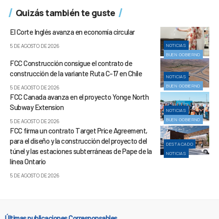
Quizás también te guste
El Corte Inglés avanza en economía circular
NOTICIAS
5 DE AGOSTO DE 2026
BUEN GOBIERNO
FCC Construcción consigue el contrato de
construcción de la variante Ruta C-17 en Chile
NOTICIAS
BUEN GOBIERNO
5 DE AGOSTO DE 2026
FCC Canada avanza en el proyecto Yonge North
Subway Extension
NOTICIAS
BUEN GOBIERNO
5 DE AGOSTO DE 2026
FCC firma un contrato Target Price Agreement,
para el diseño y la construcción del proyecto del
DESTACADO
túnel y las estaciones subterráneas de Pape de la
NOTICIAS
línea Ontario
5 DE AGOSTO DE 2026
Últimas publicaciones Corresponsables