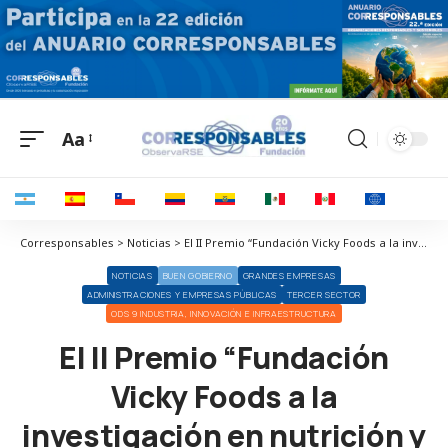
Aa
Corresponsables > Noticias > El II Premio “Fundación Vicky Foods a la investigación en nutrición y salud” recae en un proyecto relacionado con la nutrición saludable y sostenible en productos de bollería
NOTICIAS
BUEN GOBIERNO
GRANDES EMPRESAS
ADMINISTRACIONES Y EMPRESAS PÚBLICAS
TERCER SECTOR
ODS 9 INDUSTRIA, INNOVACIÓN E INFRAESTRUCTURA
El II Premio “Fundación
Vicky Foods a la
investigación en nutrición y