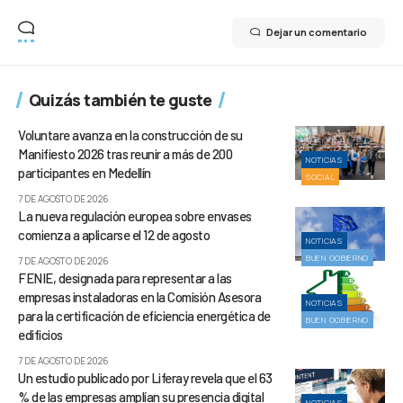
Dejar un comentario
Quizás también te guste
Voluntare avanza en la construcción de su
Manifiesto 2026 tras reunir a más de 200
NOTICIAS
participantes en Medellín
SOCIAL
7 DE AGOSTO DE 2026
La nueva regulación europea sobre envases
comienza a aplicarse el 12 de agosto
NOTICIAS
BUEN GOBIERNO
7 DE AGOSTO DE 2026
FENIE, designada para representar a las
empresas instaladoras en la Comisión Asesora
NOTICIAS
para la certificación de eficiencia energética de
BUEN GOBIERNO
edificios
7 DE AGOSTO DE 2026
Un estudio publicado por Liferay revela que el 63
% de las empresas amplían su presencia digital
NOTICIAS