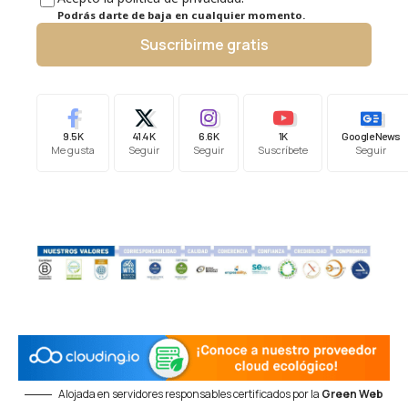
Podrás darte de baja en cualquier momento.
Suscribirme gratis
9.5K
41.4K
6.6K
1K
Google News
Me gusta
Seguir
Seguir
Suscríbete
Seguir
Alojada en servidores responsables certificados por la
Green Web