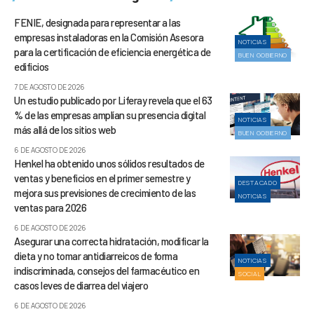
FENIE, designada para representar a las
empresas instaladoras en la Comisión Asesora
NOTICIAS
para la certificación de eficiencia energética de
BUEN GOBIERNO
edificios
7 DE AGOSTO DE 2026
Un estudio publicado por Liferay revela que el 63
% de las empresas amplían su presencia digital
NOTICIAS
más allá de los sitios web
BUEN GOBIERNO
6 DE AGOSTO DE 2026
Henkel ha obtenido unos sólidos resultados de
ventas y beneficios en el primer semestre y
DESTACADO
mejora sus previsiones de crecimiento de las
NOTICIAS
ventas para 2026
6 DE AGOSTO DE 2026
Asegurar una correcta hidratación, modificar la
dieta y no tomar antidiarreicos de forma
NOTICIAS
indiscriminada, consejos del farmacéutico en
SOCIAL
casos leves de diarrea del viajero
6 DE AGOSTO DE 2026