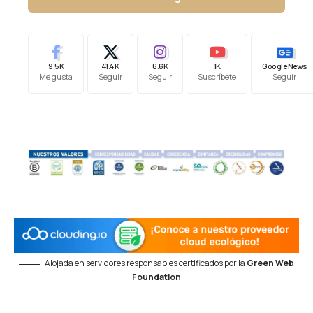
9.5K
41.4K
6.6K
1K
Google News
Me gusta
Seguir
Seguir
Suscríbete
Seguir
Alojada en servidores responsables certificados por la
Green Web
Foundation